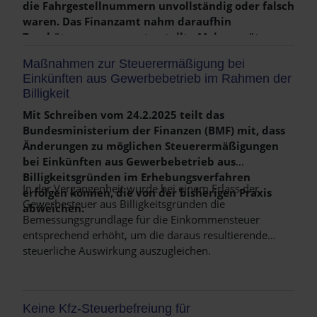
die Fahrgestellnummern unvollständig oder falsch
waren. Das Finanzamt nahm daraufhin
Weiterlesen …
Zuschätzungen vor, unterstellte Mehrumsätze
und nahm die Regelbesteuerung vor.
Maßnahmen zur Steuerermäßigung bei
Einkünften aus Gewerbebetrieb im Rahmen der
Billigkeit
Mit Schreiben vom 24.2.2025 teilt das
Bundesministerium der Finanzen (BMF) mit, dass
Änderungen zu möglichen Steuerermäßigungen
bei Einkünften aus Gewerbebetrieb aus
Billigkeitsgründen im Erhebungsverfahren
In der Vergangenheit wurde bei einem Erlass der
erfolgen können, die von der bisherigen Praxis
Gewerbesteuer aus Billigkeitsgründen die
abweichen.
Bemessungsgrundlage für die Einkommensteuer
entsprechend erhöht, um die daraus resultierende
steuerliche Auswirkung auszugleichen.
Weiterlesen …
Keine Kfz-Steuerbefreiung für