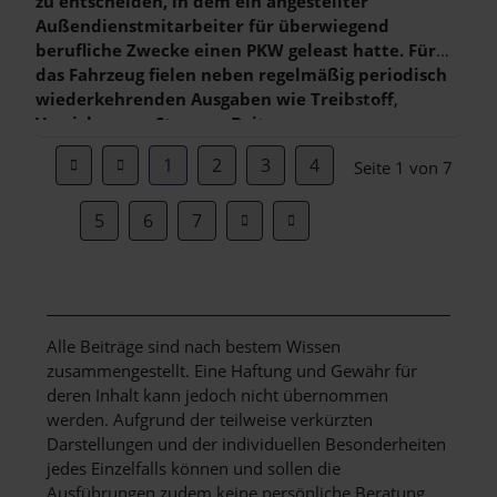
zu entscheiden, in dem ein angestellter
Außendienstmitarbeiter für überwiegend
berufliche Zwecke einen PKW geleast hatte. Für
das Fahrzeug fielen neben regelmäßig periodisch
wiederkehrenden Ausgaben wie Treibstoff,
Weiterlesen …
Versicherung, Steuern, Beitrag zum
Automobilclub, Reifenwechsel und Leasingraten
1
2
3
4
Seite 1 von 7
zu Beginn der Leasingzeit auch weitere einmalige
Kosten an:
5
6
7
Alle Beiträge sind nach bestem Wissen
zusammengestellt. Eine Haftung und Gewähr für
deren Inhalt kann jedoch nicht übernommen
werden. Aufgrund der teilweise verkürzten
Darstellungen und der individuellen Besonderheiten
jedes Einzelfalls können und sollen die
Ausführungen zudem keine persönliche Beratung