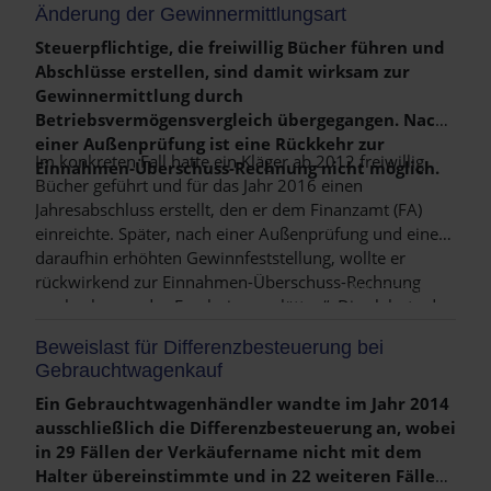
Änderung der Gewinnermittlungsart
Arbeitszeiten zur Verfügung gestanden habe.
Steuerpflichtige, die freiwillig Bücher führen und
Abschlüsse erstellen, sind damit wirksam zur
Gewinnermittlung durch
Betriebsvermögensvergleich übergegangen. Nach
einer Außenprüfung ist eine Rückkehr zur
Im konkreten Fall hatte ein Kläger ab 2012 freiwillig
Einnahmen-Überschuss-Rechnung nicht möglich.
Bücher geführt und für das Jahr 2016 einen
Jahresabschluss erstellt, den er dem Finanzamt (FA)
einreichte. Später, nach einer Außenprüfung und einer
daraufhin erhöhten Gewinnfeststellung, wollte er
rückwirkend zur Einnahmen-Überschuss-Rechnung
Weiterlesen …
wechseln, um das Ergebnis zu „glätten“. Dies lehnte das
FA ab.
Beweislast für Differenzbesteuerung bei
Gebrauchtwagenkauf
Ein Gebrauchtwagenhändler wandte im Jahr 2014
ausschließlich die Differenzbesteuerung an, wobei
in 29 Fällen der Verkäufername nicht mit dem
Halter übereinstimmte und in 22 weiteren Fällen