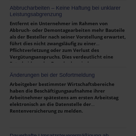
Teilzeitbeschäftigten darstellt. Rechtsfolge ist die
Abbrucharbeiten – Keine Haftung bei unklarer
gerichtliche „Anpassung nach oben“ mit der Folge,
Leistungsabgrenzung
dass auch bei Teilzeitbeschäftigten die
Überschreitung ihrer individuellen
Entfernt ein Unternehmer im Rahmen von
Wochenarbeitszeit die tarifvertragliche
Abbruch- oder Demontagearbeiten mehr Bauteile
Zuschlagspflicht auslöst.
als der Besteller nach seiner Vorstellung erwartet,
führt dies nicht zwangsläufig zu einer
Pflichtverletzung oder zum Verlust des
Vergütungsanspruchs. Dies verdeutlicht eine
Weiterlesen …
Entscheidung des Brandenburgischen
Oberlandesgerichts.
Änderungen bei der Sofortmeldung
Arbeitgeber bestimmter Wirtschaftsbereiche
haben die Beschäftigungsaufnahme ihrer
Arbeitnehmer spätestens am ersten Arbeitstag
elektronisch an die Datenstelle der
Rentenversicherung zu melden.
Weiterlesen …
Dauerhafte Umsatzsteuerermäßigung ab