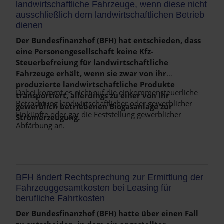
landwirtschaftliche Fahrzeuge, wenn diese nicht
ausschließlich dem landwirtschaftlichen Betrieb
dienen
Der Bundesfinanzhof (BFH) hat entschieden, dass
eine Personengesellschaft keine Kfz-
Steuerbefreiung für landwirtschaftliche
Fahrzeuge erhält, wenn sie zwar von ihr
produzierte landwirtschaftliche Produkte
Dabei kommt es nicht auf die einkommensteuerliche
transportiert, allerdings zu einer von ihr
Betrachtung landwirtschaftlicher oder gewerblicher
gewerblich betriebenen Biogasanlage zur
Einkünfte oder gar die Feststellung gewerblicher
Stromerzeugung.
Abfärbung an.
Weiterlesen …
BFH ändert Rechtsprechung zur Ermittlung der
Fahrzeuggesamtkosten bei Leasing für
berufliche Fahrtkosten
Der Bundesfinanzhof (BFH) hatte über einen Fall