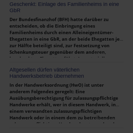
Geschenkt: Einlage des Familienheims in eine
Elftel der Umsatzsteuerzahllast des Vorjahres an
GbR
das Finanzamt zu leisten. Die
Umsatzsteuervoranmeldungen bzw. -zahlungen
Der Bundesfinanzhof (BFH) hatte darüber zu
dürfen jeweils einen Monat später abgegeben
entscheiden, ob die Einbringung eines
bzw. gezahlt werden. Quartalszahler müssen keine
Familienheims durch einen Alleineigentümer-
Sondervorauszahlungen leisten. Die Höhe der
Ehegatten in eine GbR, an der beide Ehegatten je
jeweiligen Umsatzsteuer-Sondervorauszahlung
zur Hälfte beteiligt sind, zur Festsetzung von
kann ab dem 1.1.2026 über ELSTER abgerufen
Schenkungsteuer gegenüber dem anderen,
Weiterlesen …
werden. Die Sondervorauszahlung wird mit der
beschenkten Ehegatten führt. Im notariellen
Umsatzsteuervorauszahlung für Dezember
Vertrag wurde die Einbringung als unentgeltliche,
Altgesellen dürfen väterlichen
verrechnet.
ehebedingte Zuwendung der Ehefrau an den
Handwerksbetrieb übernehmen
Ehemann, den Kläger, bezeichnet. Beide Eheleute
wurden als Gesellschafter und Eigentümer des
In der Handwerksordnung (HwO) ist unter
Grundstücks in das Grundbuch eingetragen.
anderem Folgendes geregelt: Eine
Ausübungsberechtigung für zulassungspflichtige
Handwerke erhält, wer in diesem Handwerk, in
einem verwandten zulassungspflichtigen
Handwerk oder in einem dem zu betreibenden
Weiterlesen …
zulassungspflichtigen Handwerk entsprechenden
Beruf eine Tätigkeit von insgesamt 6 Jahren