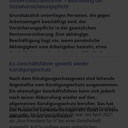
GmbH-Geschäftsführer – Beurteilung der
Schreiben vom 18.3.2025 detailliert beschrieben.
Sozialversicherungspflicht
Es gilt für alle nach dem 31.12.2024 getätigten
Umsätze.
Grundsätzlich unterliegen Personen, die gegen
Arbeitsentgelt beschäftigt sind, der
Versicherungspflicht in der gesetzlichen
Rentenversicherung. Eine abhängige
Beschäftigung liegt vor, wenn persönliche
Abhängigkeit vom Arbeitgeber besteht, etwa
Weiterlesen …
durch Weisungsgebundenheit und Eingliederung
in dessen Betriebsabläufe. Diese Merkmale
Ex-Geschäftsführer genießt wieder
grenzen die abhängige Beschäftigung von einer
Kündigungsschutz
selbstständigen Tätigkeit ab, die durch
unternehmerisches Risiko und
Nach dem Kündigungsschutzgesetz sind leitende
Entscheidungsfreiheit geprägt ist.
Angestellte vom Kündigungsschutz ausgenommen.
Ein ehemaliger Geschäftsführer kann sich jedoch
nach seiner Abberufung wieder auf den
allgemeinen Kündigungsschutz berufen. Das hat
Dieser Entscheidung lag der nachfolgende Sachverhalt
das Hessische Landesarbeitsgericht (LAG) in einem
zugrunde: Ein Ex-Geschäftsführer war seit April 2021
aktuellen Urteil entschieden.
als „Vice President für A“ bei einer Gesellschaft
angestellt. Auf Grundlage eines einheitlichen