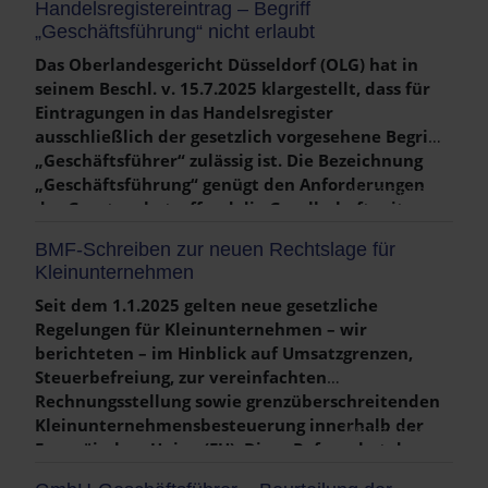
Handelsregistereintrag – Begriff
ausgeübt hat, davon insgesamt 4 Jahre in
„Geschäftsführung“ nicht erlaubt
leitender Stellung.
Das Oberlandesgericht Düsseldorf (OLG) hat in
seinem Beschl. v. 15.7.2025 klargestellt, dass für
Eintragungen in das Handelsregister
ausschließlich der gesetzlich vorgesehene Begriff
„Geschäftsführer“ zulässig ist. Die Bezeichnung
„Geschäftsführung“ genügt den Anforderungen
Weiterlesen …
des Gesetzes betreffend die Gesellschaft mit
beschränkter Haftung (GmbHG) nicht.
BMF-Schreiben zur neuen Rechtslage für
Kleinunternehmen
Seit dem 1.1.2025 gelten neue gesetzliche
Regelungen für Kleinunternehmen – wir
berichteten – im Hinblick auf Umsatzgrenzen,
Steuerbefreiung, zur vereinfachten
Rechnungsstellung sowie grenzüberschreitenden
Kleinunternehmensbesteuerung innerhalb der
Weiterlesen …
Europäischen Union (EU). Diese Reform hat das
Bundesministerium der Finanzen (BMF) in einem