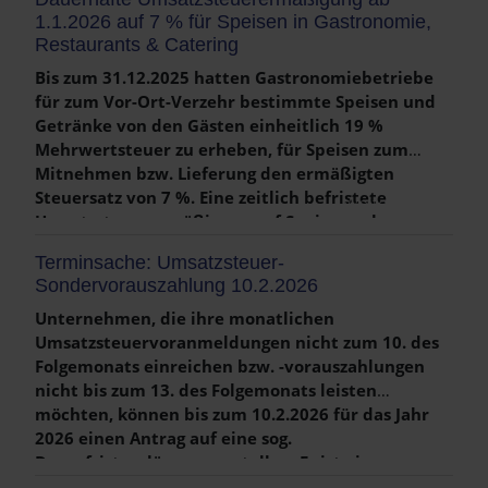
1.1.2026 auf 7 % für Speisen in Gastronomie,
Restaurants & Catering
Bis zum 31.12.2025 hatten Gastronomiebetriebe
für zum Vor-Ort-Verzehr bestimmte Speisen und
Getränke von den Gästen einheitlich 19 %
Mehrwertsteuer zu erheben, für Speisen zum
Mitnehmen bzw. Lieferung den ermäßigten
Steuersatz von 7 %. Eine zeitlich befristete
Weiterlesen …
Umsatzsteuerermäßigung auf Speisen gab es
während der Coronapandemie. Der Gesetzgeber
Terminsache: Umsatzsteuer-
hat mit dem Steueränderungsgesetz 2025 ab dem
Sondervorauszahlung 10.2.2026
1.1.2026 dauerhaft eine Umsatzsteuerermäßigung
auf 7 % auf Speisen für Gastronomie, Restaurants,
Unternehmen, die ihre monatlichen
Cateringservice und vergleichbare Unternehmen
Umsatzsteuervoranmeldungen nicht zum 10. des
beschlossen. Für die Nacht vom 31.12.2025 auf
Folgemonats einreichen bzw. -vorauszahlungen
den 1.1.2026 besteht ein Wahlrecht. Für Getränke
nicht bis zum 13. des Folgemonats leisten
bleibt es beim regulären Steuersatz.
möchten, können bis zum 10.2.2026 für das Jahr
2026 einen Antrag auf eine sog.
Weiterlesen …
Dauerfristverlängerung stellen. Es ist eine
Umsatzsteuer-Sondervorauszahlung i. H. v. einem