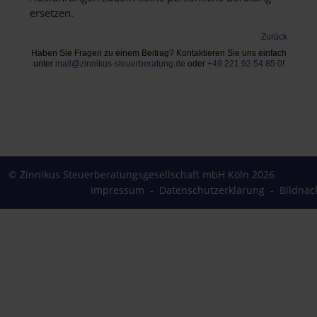
ersetzen.
Zurück
Haben Sie Fragen zu einem Beitrag? Kontaktieren Sie uns einfach
unter
mail@zinnikus-steuerberatung.de
oder
+49 221 92 54 85 0
!
© Zinnikus Steuerberatungsgesellschaft mbH Köln 2026
Impressum
-
Datenschutzerklärung
-
Bildnac