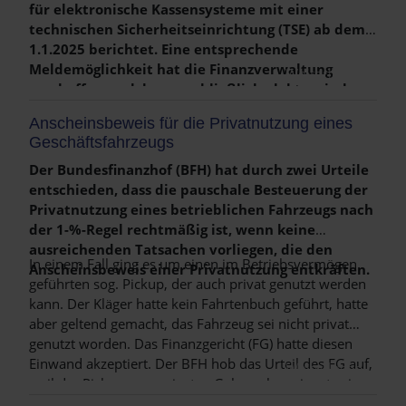
derzeit etwa 30 % bis zum Jahr 2032 auf knapp 25
für elektronische Kassensysteme mit einer
% sinken. Thesaurierte Gewinne, also solche, die
technischen Sicherheitseinrichtung (TSE) ab dem
im Unternehmen verbleiben, sollen mit einem
1.1.2025 berichtet. Eine entsprechende
reduzierten Steuersatz gezielt Reinvestitionen
Meldemöglichkeit hat die Finanzverwaltung
Weiterlesen …
ermöglichen und Planungssicherheit für die
geschaffen, welche ausschließlich elektronisch
Unternehmen gewährleisten.
per ELSTER über die ERiC-Schnittstelle erfolgen
Anscheinsbeweis für die Privatnutzung eines
kann. Die Meldung und Übermittlung erfolgt für
Geschäftsfahrzeugs
jede Betriebsstätte getrennt innerhalb eines
Monats nach Anschaffung, Leasingbeginn bzw. -
Der Bundesfinanzhof (BFH) hat durch zwei Urteile
ende oder Außerbetriebnahme.
entschieden, dass die pauschale Besteuerung der
Privatnutzung eines betrieblichen Fahrzeugs nach
der 1-%-Regel rechtmäßig ist, wenn keine
ausreichenden Tatsachen vorliegen, die den
In einem Fall ging es um einen im Betriebsvermögen
Anscheinsbeweis einer Privatnutzung entkräften.
geführten sog. Pickup, der auch privat genutzt werden
kann. Der Kläger hatte kein Fahrtenbuch geführt, hatte
aber geltend gemacht, das Fahrzeug sei nicht privat
genutzt worden. Das Finanzgericht (FG) hatte diesen
Einwand akzeptiert. Der BFH hob das Urteil des FG auf,
Weiterlesen …
weil der Pickup zum privaten Gebrauch geeignet sei
und der Familie des Unternehmers auch außerhalb der