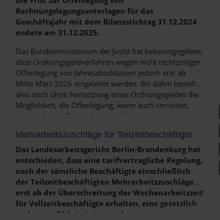
Rechnungslegungsunterlagen für das
Geschäftsjahr mit dem Bilanzstichtag 31.12.2024
endete am 31.12.2025.
Das Bundesministerium der Justiz hat bekanntgegeben,
dass Ordnungsgeldverfahren wegen nicht rechtzeitiger
Offenlegung von Jahresabschlüssen jedoch erst ab
Mitte März 2026 eingeleitet werden. Bis dahin besteht
also noch ohne Festsetzung eines Ordnungsgeldes die
Möglichkeit, die Offenlegung, wenn auch verspätet,
Weiterlesen …
vorzunehmen. Es handelt sich dabei um eine
letztmalige Fristverlängerung. Die Frist zur Abgabe der
Mehrarbeitszuschläge für Teilzeitbeschäftigte
Steuererklärung endet am 30.4.2026.
Das Landesarbeitsgericht Berlin-Brandenburg hat
entschieden, dass eine tarifvertragliche Regelung,
nach der sämtliche Beschäftigte einschließlich
der Teilzeitbeschäftigten Mehrarbeitszuschläge
erst ab der Überschreitung der Wochenarbeitszeit
für Vollzeitbeschäftigte erhalten, eine gesetzlich
Weiterlesen …
verbotene Diskriminierung der