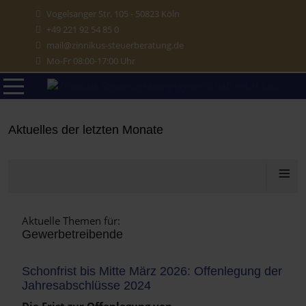
Vogelsanger Str. 105 - 50823 Köln
+49 221 92 54 85 0
mail@zinnikus-steuerberatung.de
Mo-Fr 08:00-17:00 Uhr
Aktuelles aus dem Steuerrecht
Aktuelles der letzten Monate
≡
Aktuelle Themen für:
Gewerbetreibende
Schonfrist bis Mitte März 2026: Offenlegung der
Jahresabschlüsse 2024
Die Frist zur Offenlegung von