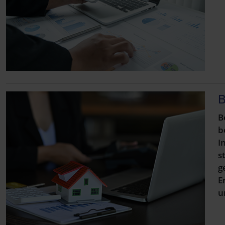
B
B
b
I
s
g
E
u