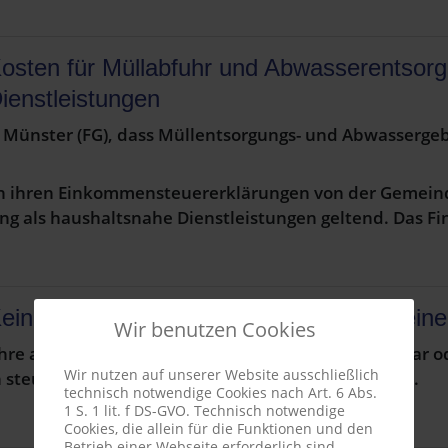
osten für Müllabfuhr und Abwasserentsorg
ienstleistungen
t Münster (FG), dass Müllentsorgungs- und Abwasserge
 in ihren Einkommensteuererklärungen von der Gemein
g als haushaltsnahe Dienstleistungen geltend. Das F
eine Verlustrealisierung bei Auflösung e
Wir benutzen Cookies
re am Kapital einer Kapitalgesellschaft unmittelbar od
Wir nutzen auf unserer Website ausschließlich
n steuerpflichtigen Einkünften aus Gewerbebetrieb.
technisch notwendige Cookies nach Art. 6 Abs.
1 S. 1 lit. f DS-GVO. Technisch notwendige
Cookies, die allein für die Funktionen und den
Betrieb einer Webseite erforderlich sind,