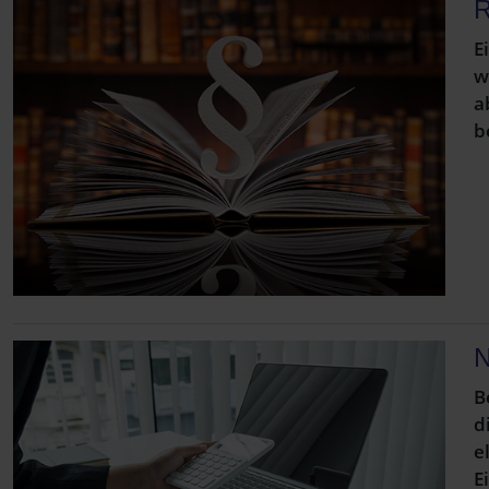
R
E
w
a
b
N
B
d
e
E