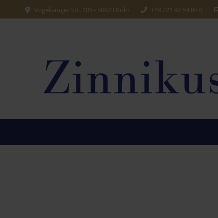
Vogelsanger Str. 105 - 50823 Köln
+49 221 92 54 85 0
Ak