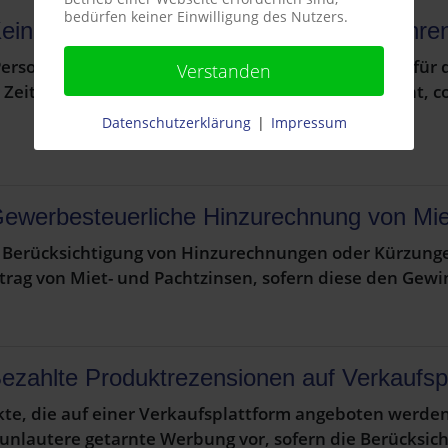
bedürfen keiner Einwilligung des Nutzers.
ein Entschädigungsanspruch bei Verfahre
Personalausfälle und unvorhersehbare Mehrarbeit für d
Verstanden
n Zeit entschieden, inwiefern es den Bürgern zusteht,
Datenschutzerklärung
|
Impressum
ewerbesteuerliche Hinzurechnung von Mi
r Berücksichtigung von Hinzurechnungen oder Kürzung
trag von Miet- und Pachtzinsen, sofern diese den Gew
ezahlte Produktrezensionen auf Verkaufsp
te, die auf einer Verkaufsplattform angeboten werden
gt unlautere getarnte Werbung vor, sofern die Berücksi