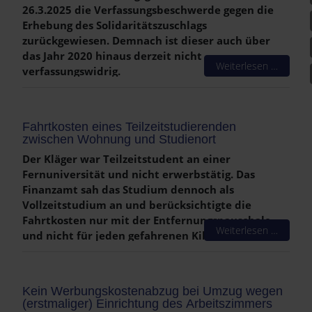
26.3.2025 die Verfassungsbeschwerde gegen die
Erhebung des Solidaritätszuschlags
zurückgewiesen. Demnach ist dieser auch über
das Jahr 2020 hinaus derzeit nicht
Weiterlesen …
verfassungswidrig.
Die neue Bundesregierung bestehend aus CDU/CSU
und SPD hat am 9.4.2025 ihren ausgehandelten
Fahrtkosten eines Teilzeitstudierenden
Koalitionsvertrag vorgestellt. Am 6.5.2025 hat die
zwischen Wohnung und Studienort
Bundesregierung mit der Wahl von Friedrich Merz
(CDU) zum neuen Bundeskanzler ihre Arbeit
Der Kläger war Teilzeitstudent an einer
aufgenommen. Zum neuen Finanzminister wurde Lars
Fernuniversität und nicht erwerbstätig. Das
Klingbeil (SPD) ernannt.
Finanzamt sah das Studium dennoch als
Vollzeitstudium an und berücksichtigte die
Fahrtkosten nur mit der Entfernungspauschale
Weiterlesen …
und nicht für jeden gefahrenen Kilometer.
Das Finanzgericht und auch der Bundesfinanzhof
urteilten jedoch, dass es sich nicht um ein
Kein Werbungskostenabzug bei Umzug wegen
Vollzeitstudium handelte. Daher durfte der Kläger die
(erstmaliger) Einrichtung des Arbeitszimmers
tatsächlichen Fahrtkosten (0,30 €/km für Hin- und