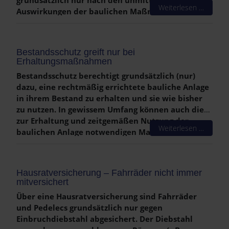
Weiterlesen …
Auswirkungen der baulichen Maßnahme selbst.
Spätere Beeinträchtigungen durch die Nutzung
der Veränderung, wie z.B. tieffrequente
Geräusche durch den Betrieb der Klimaanlage,
Bestandsschutz greift nur bei
sind i.d.R. nicht entscheidend.
Erhaltungsmaßnahmen
Bestandsschutz berechtigt grundsätzlich (nur)
dazu, eine rechtmäßig errichtete bauliche Anlage
in ihrem Bestand zu erhalten und sie wie bisher
zu nutzen. In gewissem Umfang können auch die
zur Erhaltung und zeitgemäßen Nutzung der
Weiterlesen …
baulichen Anlage notwendigen Maßnahmen
zulässig sein, wenn sie den bisherigen Zustand im
Wesentlichen unverändert lassen. Nicht mehr
vom Bestandsschutz gedeckt sind jedoch bauliche
Hausratversicherung – Fahrräder nicht immer
Veränderungen, die einer Neuerrichtung
mitversichert
gleichkommen. Entscheidend ist, dass das
Über eine Hausratversicherung sind Fahrräder
ursprüngliche Gebäude weiterhin erkennbar die
und Pedelecs grundsätzlich nur gegen
Hauptsache bleibt.
Einbruchdiebstahl abgesichert. Der Diebstahl