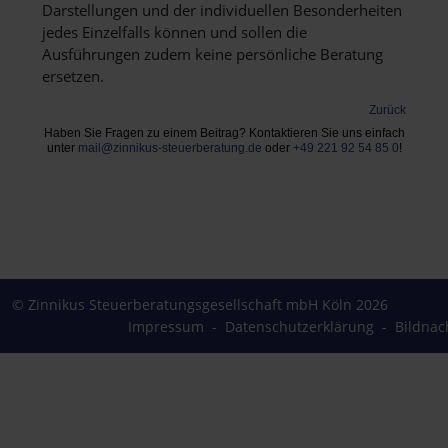
dass mangels Haupt- und Abgasuntersuchung
Darstellungen und der individuellen Besonderheiten
keine Mietwagenkosten zu ersetzen sind.
jedes Einzelfalls können und sollen die
Ausführungen zudem keine persönliche Beratung
ersetzen.
Zurück
Haben Sie Fragen zu einem Beitrag? Kontaktieren Sie uns einfach
unter
mail@zinnikus-steuerberatung.de
oder
+49 221 92 54 85 0
!
© Zinnikus Steuerberatungsgesellschaft mbH Köln 2026
Impressum
-
Datenschutzerklärung
-
Bildnac