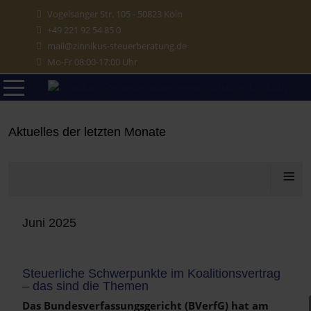
Vogelsanger Str. 105 - 50823 Köln
+49 221 92 54 85 0
mail@zinnikus-steuerberatung.de
Mo-Fr 08:00-17:00 Uhr
Aktuelles aus dem Steuerrecht
Aktuelles der letzten Monate
≡
Juni 2025
Steuerliche Schwerpunkte im Koalitionsvertrag
– das sind die Themen
Das Bundesverfassungsgericht (BVerfG) hat am