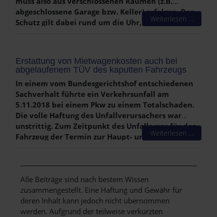
muss also aus verschlossenen Räumen (z.B.
abgeschlossene Garage bzw. Keller) erfolgen. Der
Weiterlesen …
Schutz gilt dabei rund um die Uhr, auch während
der Nacht. Auch Pedelecs mit einer Motorleistung
bis 250 Watt sind mitversichert, da sie rechtlich
als Fahrräder gelten.
Erstattung von Mietwagenkosten auch bei
abgelaufenem TÜV des kaputten Fahrzeugs
In einem vom Bundesgerichtshof entschiedenen
Sachverhalt führte ein Verkehrsunfall am
5.11.2018 bei einem Pkw zu einem Totalschaden.
Die volle Haftung des Unfallverursachers war
unstrittig. Zum Zeitpunkt des Unfalls war für das
Weiterlesen …
Fahrzeug der Termin zur Haupt- und
Abgasuntersuchung um mehr als ein halbes Jahr
überschritten; dieser hätte im März 2018
stattfinden müssen. Der Pkw-Besitzer mietete ein
Ersatzfahrzeug und verlangte vom
Alle Beiträge sind nach bestem Wissen
Unfallverursacher den Ersatz der
zusammengestellt. Eine Haftung und Gewähr für
Mietwagenkosten. Dieser und auch das
deren Inhalt kann jedoch nicht übernommen
Berufungsgericht waren jedoch der Auffassung,
werden. Aufgrund der teilweise verkürzten