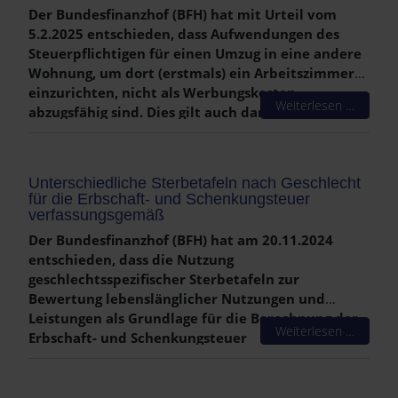
Rückweg) als Werbungskosten ansetzen.
Der Bundesfinanzhof (BFH) hat mit Urteil vom
5.2.2025 entschieden, dass Aufwendungen des
Steuerpflichtigen für einen Umzug in eine andere
Wohnung, um dort (erstmals) ein Arbeitszimmer
einzurichten, nicht als Werbungskosten
Weiterlesen …
abzugsfähig sind. Dies gilt auch dann, wenn der
Steuerpflichtige – wie in Zeiten der Corona-
Pandemie – (zwangsweise) zum Arbeiten im
häuslichen Bereich angehalten ist oder durch die
Unterschiedliche Sterbetafeln nach Geschlecht
Arbeit im Homeoffice Berufs- und Familienleben
für die Erbschaft- und Schenkungsteuer
zu vereinbaren sucht.
verfassungsgemäß
Der Bundesfinanzhof (BFH) hat am 20.11.2024
entschieden, dass die Nutzung
geschlechtsspezifischer Sterbetafeln zur
Bewertung lebenslänglicher Nutzungen und
Leistungen als Grundlage für die Berechnung der
Weiterlesen …
Erbschaft- und Schenkungsteuer
verfassungsrechtlich zulässig ist. In den zugrunde
liegenden Fällen hatten die Kläger Anteile an
einer GmbH vom Vater erhalten, der sich ein