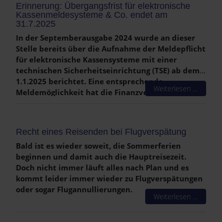
Erinnerung: Übergangsfrist für elektronische
lebenslanges Nießbrauchsrecht vorbehielt. Das
Kassenmeldesysteme & Co. endet am
Finanzamt minderte die Schenkungssteuer
31.7.2025
entsprechend dem Kapitalwert dieses
In der Septemberausgabe 2024 wurde an dieser
Nießbrauchs, der auf Basis der Lebenserwartung
Stelle bereits über die Aufnahme der Meldepflicht
des Vaters mit einem geschlechtsspezifischen
für elektronische Kassensysteme mit einer
Vervielfältiger berechnet wurde.
technischen Sicherheitseinrichtung (TSE) ab dem
1.1.2025 berichtet. Eine entsprechende
Weiterlesen …
Meldemöglichkeit hat die Finanzverwaltung
geschaffen, welche ausschließlich elektronisch
per ELSTER über die ERiC-Schnittstelle erfolgen
kann. Die Meldung und Übermittlung erfolgt für
Recht eines Reisenden bei Flugverspätung
jede Betriebsstätte getrennt innerhalb eines
Bald ist es wieder soweit, die Sommerferien
Monats nach Anschaffung, Leasingbeginn bzw. -
beginnen und damit auch die Hauptreisezeit.
ende oder Außerbetriebnahme.
Doch nicht immer läuft alles nach Plan und es
kommt leider immer wieder zu Flugverspätungen
oder sogar Flugannullierungen.
Weiterlesen …
Flugverspätung:
Passagieren, die die Zeit am
Flughafen überbrücken müssen, weil sich ihr