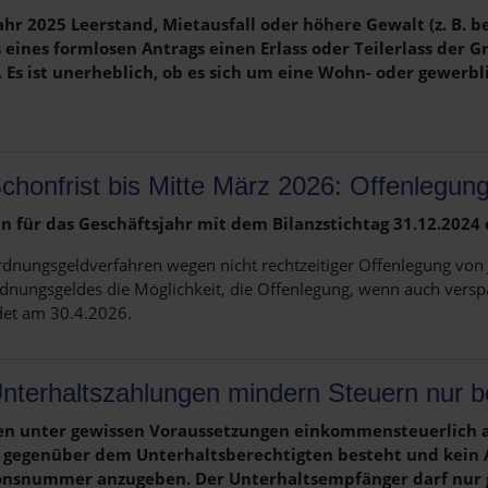
r 2025 Leerstand, Mietausfall oder höhere Gewalt (z. B. 
 eines formlosen Antrags einen Erlass oder Teilerlass der 
. Es ist unerheblich, ob es sich um eine Wohn- oder gewerb
chonfrist bis Mitte März 2026: Offenlegu
n für das Geschäftsjahr mit dem Bilanzstichtag 31.12.2024
dnungsgeldverfahren wegen nicht rechtzeitiger Offenlegung von J
dnungsgeldes die Möglichkeit, die Offenlegung, wenn auch verspä
ndet am 30.4.2026.
nterhaltszahlungen mindern Steuern nur 
nen unter gewissen Voraussetzungen einkommensteuerlich 
ht gegenüber dem Unterhaltsberechtigten besteht und kein 
ationsnummer anzugeben. Der Unterhaltsempfänger darf nur 