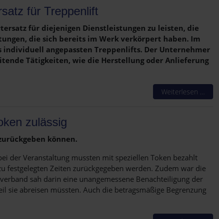
satz für Treppenlift
rsatz für diejenigen Dienstleistungen zu leisten, die
tungen, die sich bereits im Werk verkörpert haben. Im
s individuell angepassten Treppenlifts. Der Unternehmer
tende Tätigkeiten, wie die Herstellung oder Anlieferung
Weiterlesen …
oken zulässig
t zurückgeben können.
bei der Veranstaltung mussten mit speziellen Token bezahlt
 zu festgelegten Zeiten zurückgegeben werden. Zudem war die
tzverband sah darin eine unangemessene Benachteiligung der
weil sie abreisen müssten. Auch die betragsmäßige Begrenzung