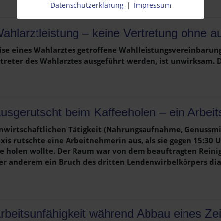
Datenschutzerklärung
|
Impressum
ahlarztleistung – keine Vertretung ohne 
ise eines Wahlarztes getroffene Wahlleistungsvereinbarung
treter des Wahlarztes ausgeführt werden, ist unwirksam. D
usgerutscht beim Kaffeeholen – ein Arbeit
enwirtschaftlichen Tätigkeit (Nahrungsaufnahme, Genussmi
axis rutschte eine Arbeitnehmerin aus, als sie gegen 15:30 
e holen wollte. Der Raum war von dem beauftragten Reini
ter anderem ein Bruch des dritten Lendenwirbelkörpers diag
rbeitsunfähigkeit während Abbau eines Zei