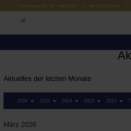
Vogelsanger Str. 105 - 50823 Köln
+49 221 92 54 85 0
Ak
Aktuelles der letzten Monate
2026
2025
2024
2023
2022
T
März 2026