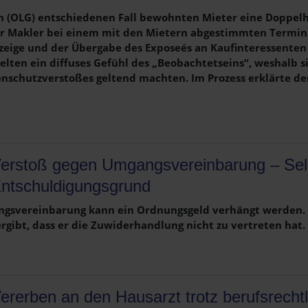
 (OLG) entschiedenen Fall bewohnten Mieter eine Doppelha
er Makler bei einem mit den Mietern abgestimmten Termin
zeige und der Übergabe des Exposeés an Kaufinteressenten
elten ein diffuses Gefühl des „Beobachtetseins“, weshalb
chutzverstoßes geltend machten. Im Prozess erklärte der 
erstoß gegen Umgangsvereinbarung – Selbs
ntschuldigungsgrund
angsvereinbarung kann ein Ordnungsgeld verhängt werden. 
rgibt, dass er die Zuwiderhandlung nicht zu vertreten hat.
ererben an den Hausarzt trotz berufsrecht