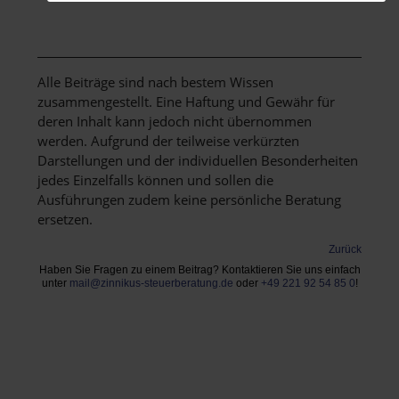
Alle Beiträge sind nach bestem Wissen
zusammengestellt. Eine Haftung und Gewähr für
deren Inhalt kann jedoch nicht übernommen
werden. Aufgrund der teilweise verkürzten
Darstellungen und der individuellen Besonderheiten
jedes Einzelfalls können und sollen die
Ausführungen zudem keine persönliche Beratung
ersetzen.
Zurück
Haben Sie Fragen zu einem Beitrag? Kontaktieren Sie uns einfach
unter
mail@zinnikus-steuerberatung.de
oder
+49 221 92 54 85 0
!