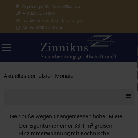
Vogelsanger Str. 105 - 50823 Köln
+49 221 92 54 85 0
mail@zinnikus-steuerberatung.de
Mo-Fr 08:00-17:00 Uhr
Aktuelles aus dem Steuerrecht
Aktuelles der letzten Monate
≡
Geldbuße wegen unangemessen hoher Miete
2
Der Eigentümer einer 33,1 m
großen
Einzimmerwohnung mit Kochnische,